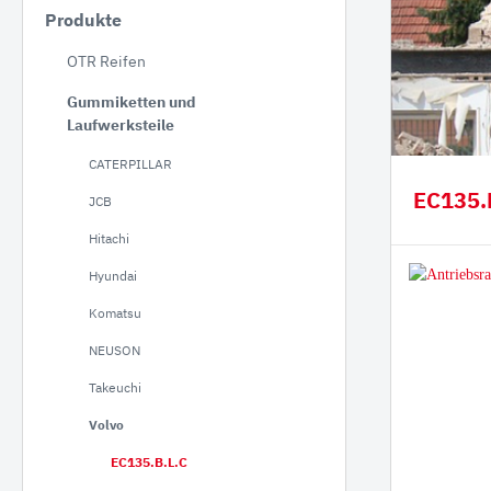
Produkte
JCB
OTR Reifen
Hitac
Gummiketten und
Hyund
Laufwerksteile
Koma
CATERPILLAR
NEUS
EC135.
JCB
Takeu
Hitachi
Volvo
Hyundai
Schae
Bobca
Komatsu
Kobel
NEUSON
Kubo
Takeuchi
Volvo
Staubbineanlagen
Verlade
EC135.B.L.C
Verl