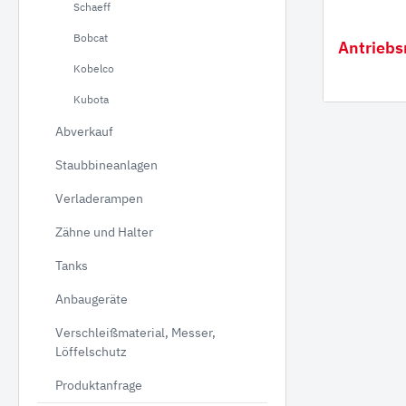
Schaeff
Verla
Bobcat
Antriebs
Gumm
Kobelco
Kubota
Abverkauf
Staubbineanlagen
Verladerampen
Zähne und Halter
Tanks
Anbaugeräte
Verschleißmaterial, Messer,
Löffelschutz
Produktanfrage