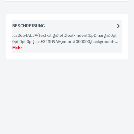
BESCHREIBUNG
.cs2654AE3A{text-align:left;text-indent:0pt;margin:0pt
0pt 0pt 0pt} .csE313D9A5{color:#000000;background-…
Mehr