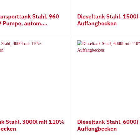
derampen mit
Hitachi
ransporttank Stahl, 960
Dieseltank Stahl, 1500
iauflage
Futura Zahnsystem
2V Pumpe, autom.
Auffangbecken
Esti
n, 5m Schlauch
Hyundai
Kobelco
Fiat Hitachi
Komatsu
Bofors
Cat
Ausschlagwerkzeug
Esco
H&L
nk Stahl, 3000l mit 110%
Dieseltank Stahl, 6000
becken
Auffangbecken
Hensley
JCB