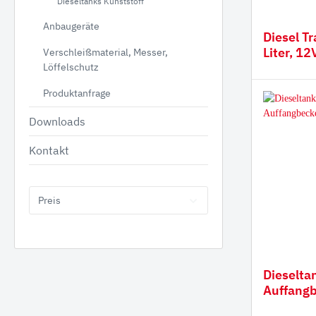
Dieseltanks Kunststoff
Verla
Anbaugeräte
Diesel T
Gumm
Liter, 1
Verschleißmaterial, Messer,
Zapfhah
Löffelschutz
Produktanfrage
Downloads
Kontakt
Preis
Dieselta
Auffang