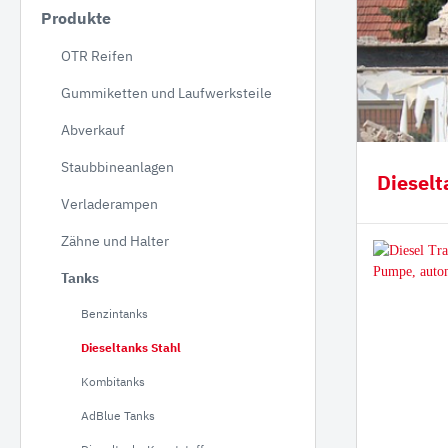
Produkte
JCB
OTR Reifen
Hitac
Gummiketten und Laufwerksteile
Hyund
Koma
Abverkauf
NEUS
Staubbineanlagen
Dieselt
Takeu
Verladerampen
Volvo
Zähne und Halter
Schae
Tanks
Bobca
Benzintanks
Kobel
Dieseltanks Stahl
Kubo
Kombitanks
Staubbineanlagen
Verlade
AdBlue Tanks
Verl