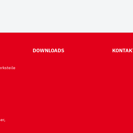
DOWNLOADS
KONTAK
rksteile
er,