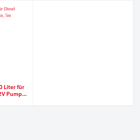
ser,
 Liter für
12V Pumpe,