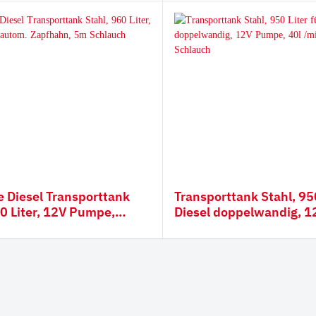
Kingmet
UNIZ
räte
Verschleißmaterial, Mes
Löffelschutz
aulikhammer
Lippenschutz
er
Verschleißstreifen
ähne
Messerstahl
er
Löffelschutz
 Diesel Transporttank
Transporttank Stahl, 950
mischer
60 Liter, 12V Pumpe,
Diesel doppelwandig, 
Chocky Bars
eifer
apfhahn, 5m Schlauch
40l /min, 5m Schlauch
ffel