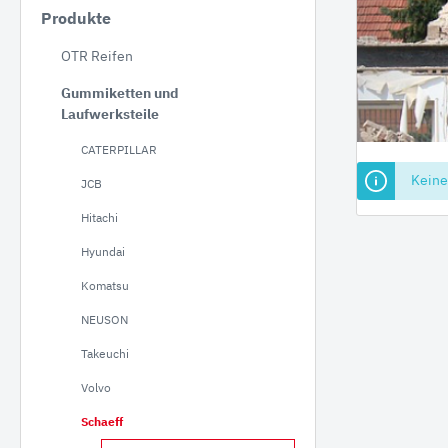
Produkte
JCB
OTR Reifen
Hitac
Gummiketten und
Hyund
Laufwerksteile
Koma
CATERPILLAR
NEUS
Keine
JCB
Takeu
Hitachi
Volvo
Hyundai
Schae
Bobca
Komatsu
Kobel
NEUSON
Kubo
Takeuchi
Volvo
Staubbineanlagen
Verlade
Schaeff
Verl