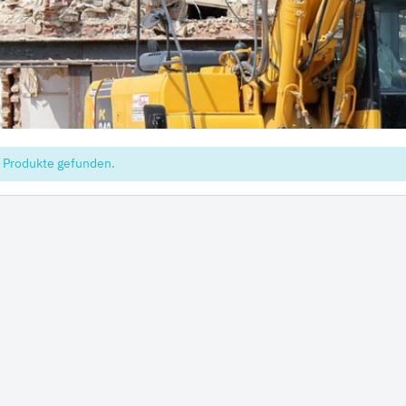
hi
ai
tsu
ON
 Produkte gefunden.
chi
ff
t
co
ta
rampen
Zähne und Halter
aderampen
ITR Unik Zahnsystem