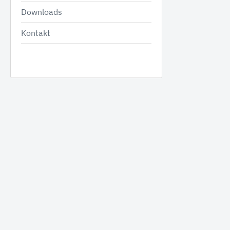
Downloads
Kontakt
Tanks
Anbauge
Benzintanks
Hydr
Dieseltanks Stahl
Greif
Kombitanks
Reißz
AdBlue Tanks
Mulch
Dieseltanks Kunststoff
Beton
Holzgr
Sieblö
Produktanfrage