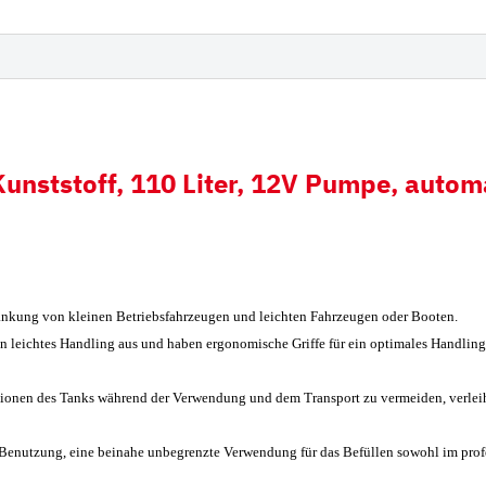
derampen mit
Hitachi
iauflage
Futura Zahnsystem
Esti
Hyundai
Kobelco
unststoff, 110 Liter, 12V Pumpe, autom
Fiat Hitachi
Komatsu
Bofors
Cat
tankung von kleinen Betriebsfahrzeugen und leichten Fahrzeugen oder Booten.
Ausschlagwerkzeug
n leichtes Handling aus und haben ergonomische Griffe für ein optimales Handling
Esco
ionen des Tanks während der Verwendung und dem Transport zu vermeiden, verleihen
H&L
Hensley
 Benutzung, eine beinahe unbegrenzte Verwendung für das Befüllen sowohl im profess
JCB