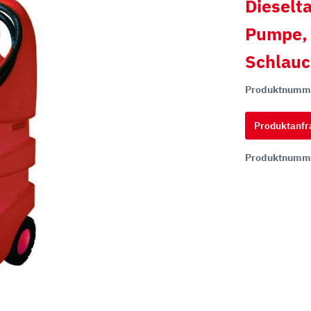
Dieselta
Pumpe, 
hi
Schlau
ai
tsu
Produktnumm
ON
Produktanfr
chi
Produktnumm
ff
t
co
ta
rampen
Zähne und Halter
aderampen
ITR Unik Zahnsystem