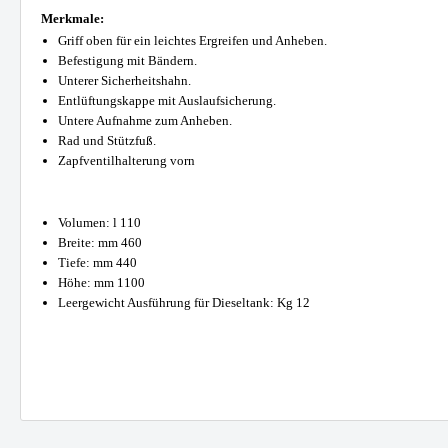
Merkmale:
Griff oben für ein leichtes Ergreifen und Anheben.
Befestigung mit Bändern.
Unterer Sicherheitshahn.
Entlüftungskappe mit Auslaufsicherung.
Tanks
Anbauge
Untere Aufnahme zum Anheben.
Rad und Stützfuß.
Benzintanks
Hydr
Zapfventilhalterung vorn
Dieseltanks Stahl
Greif
Kombitanks
Reißz
Volumen: l 110
Breite: mm 460
AdBlue Tanks
Mulch
Tiefe: mm 440
Dieseltanks Kunststoff
Beton
Höhe: mm 1100
Leergewicht Ausführung für Dieseltank: Kg 12
Holzgr
Sieblö
Produktanfrage