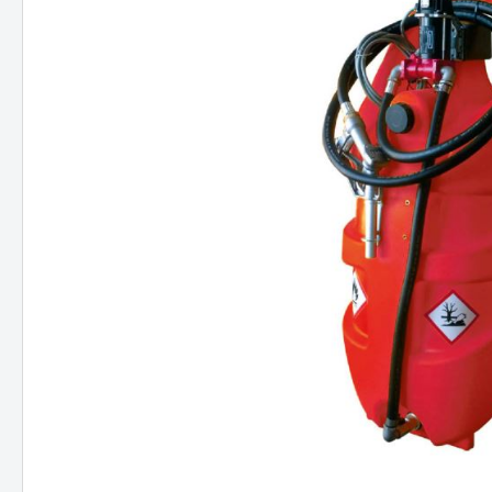
JCB
Hitac
Hyund
Koma
NEUS
Takeu
Volvo
Schae
Bobca
Kobel
Kubo
Staubbineanlagen
Verlade
Verl