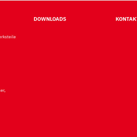
DOWNLOADS
KONTAK
rksteile
er,