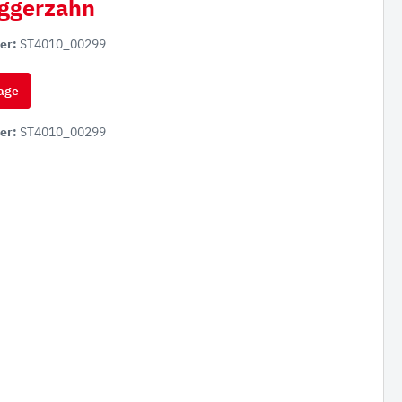
ggerzahn
er:
ST4010_00299
age
er:
ST4010_00299