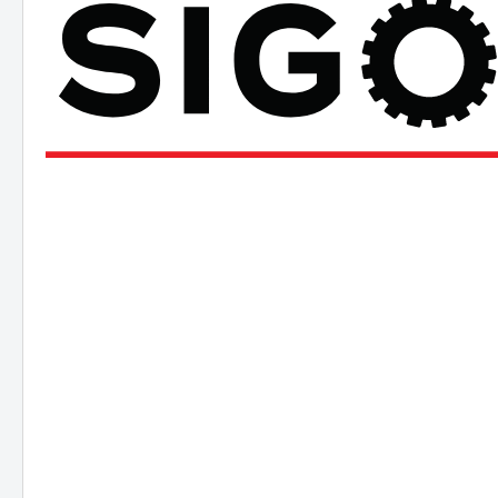
JCB
Hitac
Hyund
Koma
NEUS
Takeu
Volvo
Schae
Bobca
Kobel
Kubo
Staubbineanlagen
Verlade
Verl