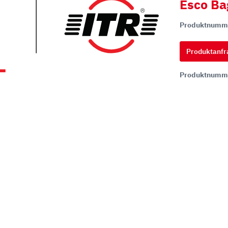
Esco Ba
Produktnumm
hi
ai
Produktanfr
tsu
Produktnumm
ON
chi
ff
t
co
ta
rampen
Zähne und Halter
aderampen
ITR Unik Zahnsystem