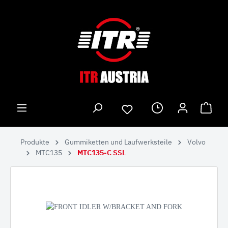
Produkte
Gummiketten und Laufwerksteile
Volvo
MTC135
MTC135-C SSL