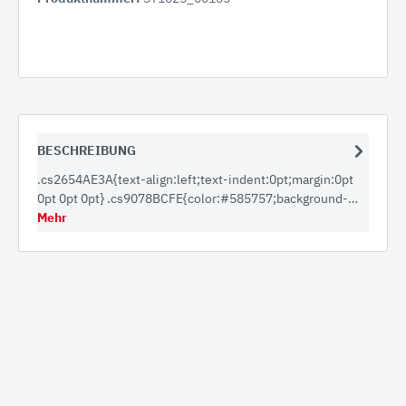
BESCHREIBUNG
.cs2654AE3A{text-align:left;text-indent:0pt;margin:0pt
0pt 0pt 0pt} .cs9078BCFE{color:#585757;background-…
Mehr