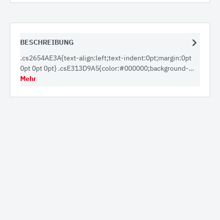
BESCHREIBUNG
.cs2654AE3A{text-align:left;text-indent:0pt;margin:0pt
0pt 0pt 0pt} .csE313D9A5{color:#000000;background-…
Mehr