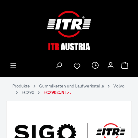
Produkte
Gummiketten und Laufwerksteile
Volvo
EC290
EC290.C.NL.-.