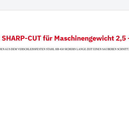
derampen mit
Hitachi
iauflage
Futura Zahnsystem
Esti
Hyundai
SHARP-CUT für Maschinengewicht 2,5 -
Kobelco
IDEN AUS DEM VERSCHLEISSFESTEN STAHL HB 450 SICHERN LANGE ZEIT EINEN SAUBEREN SCHNITT.
Fiat Hitachi
Komatsu
Bofors
Cat
Ausschlagwerkzeug
Esco
H&L
Hensley
JCB