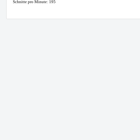
Schnitte pro Minute: 195
Tanks
Anbauge
Benzintanks
Hydr
Dieseltanks Stahl
Greif
Kombitanks
Reißz
AdBlue Tanks
Mulch
Dieseltanks Kunststoff
Beton
Holzgr
Sieblö
Produktanfrage