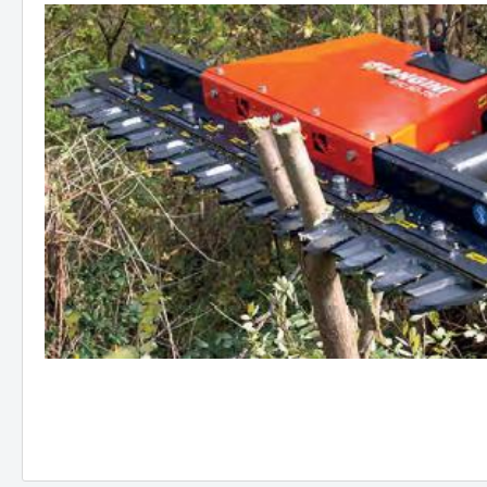
JCB
Hitac
Hyund
Koma
NEUS
Takeu
Volvo
Schae
Bobca
Kobel
Kubo
Staubbineanlagen
Verlade
Verl