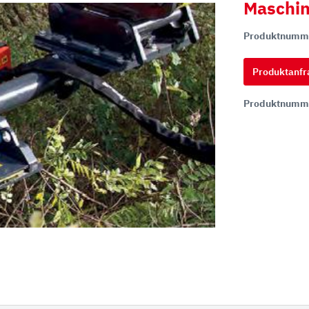
Maschin
Produktnumm
hi
ai
Produktanfr
tsu
Produktnumm
ON
chi
ff
t
co
ta
rampen
Zähne und Halter
aderampen
ITR Unik Zahnsystem