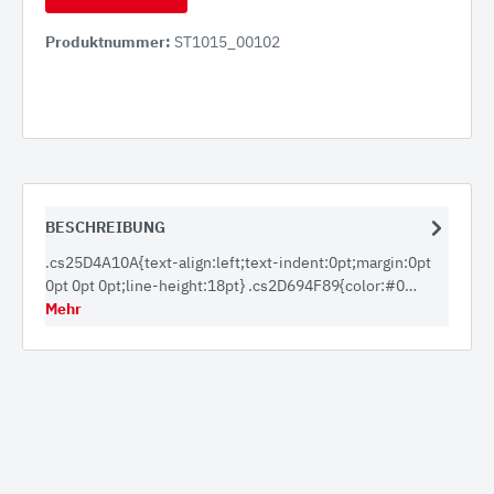
Produktnummer:
ST1015_00102
BESCHREIBUNG
.cs25D4A10A{text-align:left;text-indent:0pt;margin:0pt
0pt 0pt 0pt;line-height:18pt} .cs2D694F89{color:#0…
Mehr