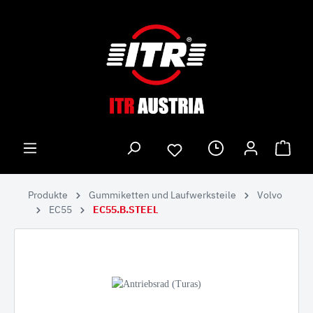
Produkte
Gummiketten und Laufwerksteile
Volvo
EC55
EC55.B.STEEL