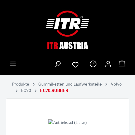
Produkte
Gummiketten und Laufwerksteile
Volvo
EC70
EC70.RUBBER