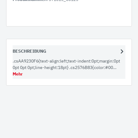
BESCHREIBUNG
.csAA9230F6{text-align:left;text-indent:0pt;margin:0pt
0pt 0pt 0pt;line-height:18pt} .cs2576B83{color:#00…
Mehr