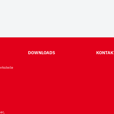
DOWNLOADS
KONTAK
rksteile
er,