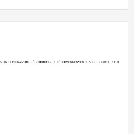
LS EIN KETTENANTRIEB. ÜBERDRUCK- UND ÜBERMENGENVENTIL SORGEN AUCH UNTER