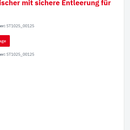
scher mit sichere Entleerung für
er:
ST1025_00125
age
er:
ST1025_00125