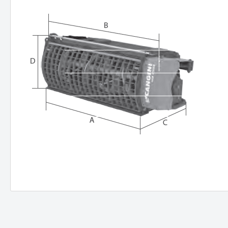
Tanks
Anbauge
Benzintanks
Hydr
Dieseltanks Stahl
Greif
Kombitanks
Reißz
AdBlue Tanks
Mulch
Dieseltanks Kunststoff
Beto
Holzgr
Sieblö
Produktanfrage