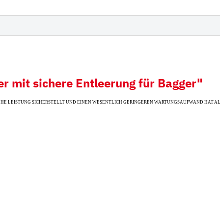
derampen mit
Hitachi
iauflage
Futura Zahnsystem
Esti
Hyundai
Kobelco
 mit sichere Entleerung für Bagger"
Fiat Hitachi
OHE LEISTUNG SICHERSTELLT UND EINEN WESENTLICH GERINGEREN WARTUNGSAUFWAND HAT A
Komatsu
Bofors
Cat
Ausschlagwerkzeug
Esco
H&L
Hensley
JCB