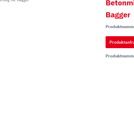
Betonmi
Bagger
hi
Produktnumm
ai
tsu
Produktanfr
ON
Produktnumm
chi
ff
t
co
ta
rampen
Zähne und Halter
aderampen
ITR Unik Zahnsystem