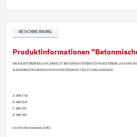
Verla
Gumm
BESCHREIBUNG
Produktinformationen "Betonmischer
DIE KRAFTÜBERTRAGUNG ERFOLGT MIT EINEM UNTERSETZUNGSGETRIEBE, DAS EINE H
SCHWIERIGSTEN BEDINGUNGEN FÜR EFFIZIENZ UND ZUVERLÄSSIGKEIT.
A: MM 1750
B: MM 2018
C: MM 835
D: MM 800
Gewicht ohne Aufnahme 555KG