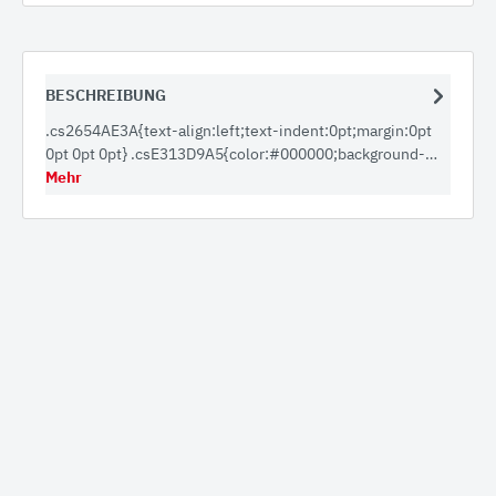
BESCHREIBUNG
.cs2654AE3A{text-align:left;text-indent:0pt;margin:0pt
0pt 0pt 0pt} .csE313D9A5{color:#000000;background-…
Mehr