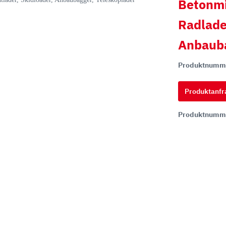
Betonmi
Radlader
hi
Anbauba
ai
tsu
Produktnumm
ON
Produktanfr
chi
Produktnumm
ff
t
co
ta
rampen
Zähne und Halter
aderampen
ITR Unik Zahnsystem