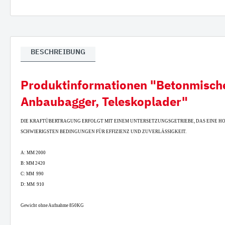
Verla
Gumm
BESCHREIBUNG
Produktinformationen "Betonmischer 
Anbaubagger, Teleskoplader"
DIE KRAFTÜBERTRAGUNG ERFOLGT MIT EINEM UNTERSETZUNGSGETRIEBE, DAS EINE H
SCHWIERIGSTEN BEDINGUNGEN FÜR EFFIZIENZ UND ZUVERLÄSSIGKEIT.
A: MM 2000
B: MM 2420
C: MM 990
D: MM 910
Gewicht ohne Aufnahme 850KG