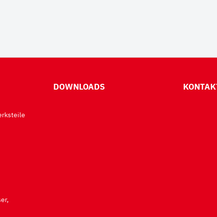
DOWNLOADS
KONTAK
rksteile
er,