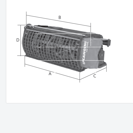
Tanks
Anbauge
Benzintanks
Hydr
Dieseltanks Stahl
Greif
Kombitanks
Reißz
AdBlue Tanks
Mulch
Dieseltanks Kunststoff
Beto
Holzgr
Sieblö
Produktanfrage