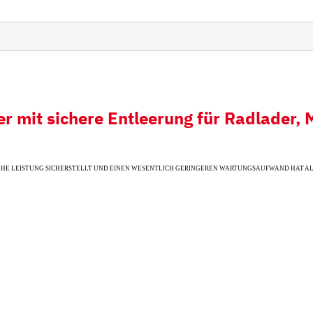
derampen mit
Hitachi
iauflage
Futura Zahnsystem
Esti
Hyundai
Kobelco
mit sichere Entleerung für Radlader, M
Fiat Hitachi
Komatsu
OHE LEISTUNG SICHERSTELLT UND EINEN WESENTLICH GERINGEREN WARTUNGSAUFWAND HAT A
Bofors
Cat
Ausschlagwerkzeug
Esco
H&L
Hensley
JCB