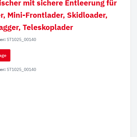
scher mit sichere Entleerung für
, Mini-Frontlader, Skidloader,
gger, Teleskoplader
er:
ST1025_00140
age
er:
ST1025_00140