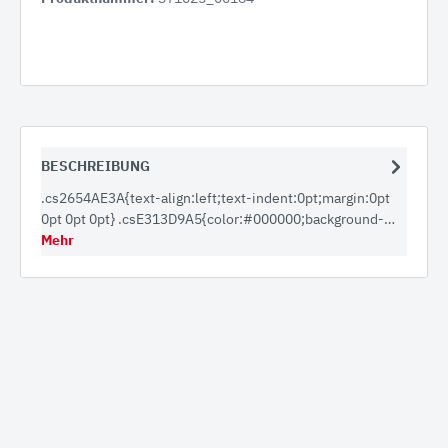
BESCHREIBUNG
.cs2654AE3A{text-align:left;text-indent:0pt;margin:0pt
0pt 0pt 0pt} .csE313D9A5{color:#000000;background-…
Mehr