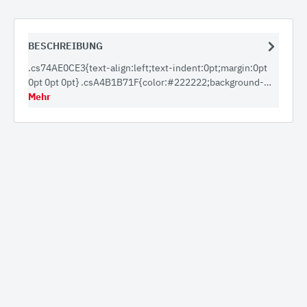
BESCHREIBUNG
.cs74AE0CE3{text-align:left;text-indent:0pt;margin:0pt
0pt 0pt 0pt} .csA4B1B71F{color:#222222;background-…
Mehr