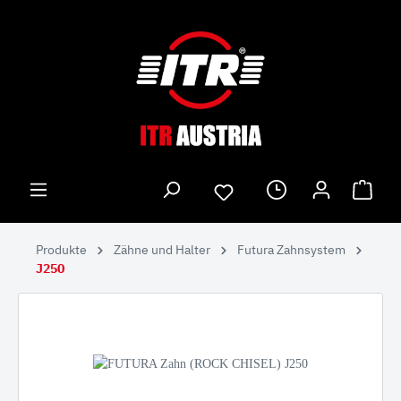
Produkte
Zähne und Halter
Futura Zahnsystem
J250