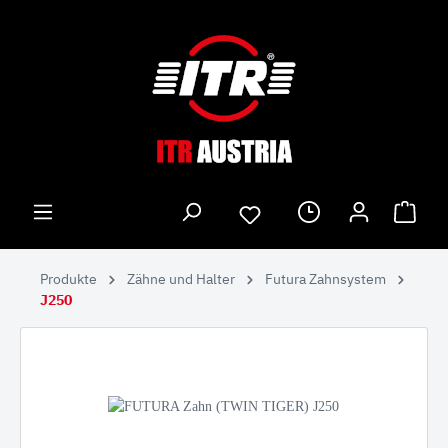
Produkte
Zähne und Halter
Futura Zahnsystem
J250