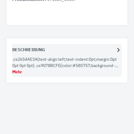
BESCHREIBUNG
.cs2654AE3A{text-align:left;text-indent:0pt;margin:0pt
0pt 0pt 0pt} .cs9078BCFE{color:#585757;background-…
Mehr