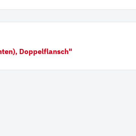
derampen mit
Hitachi
iauflage
Futura Zahnsystem
Esti
Hyundai
Kobelco
nten), Doppelflansch"
Fiat Hitachi
Komatsu
Bofors
Cat
Ausschlagwerkzeug
Esco
H&L
Hensley
JCB