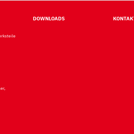
DOWNLOADS
KONTAK
rksteile
er,