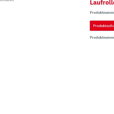
Laufroll
Produktnumm
hi
ai
Produktanfr
tsu
Produktnumm
ON
chi
ff
t
co
ta
rampen
Zähne und Halter
aderampen
ITR Unik Zahnsystem