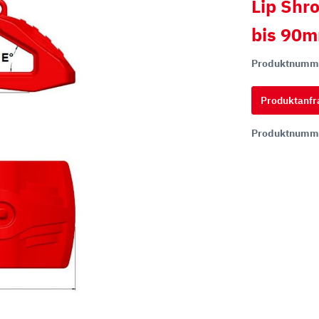
Lip Shr
bis 90
hi
Produktnumm
ai
tsu
Produktanfr
ON
Produktnumm
chi
ff
t
co
ta
rampen
Zähne und Halter
aderampen
ITR Unik Zahnsystem