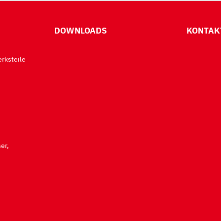
DOWNLOADS
KONTAK
rksteile
er,