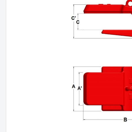
JCB
Hitac
Hyund
Koma
NEUS
Takeu
Volvo
Schae
Bobca
Kobel
Kubo
Staubbineanlagen
Verlade
Verl