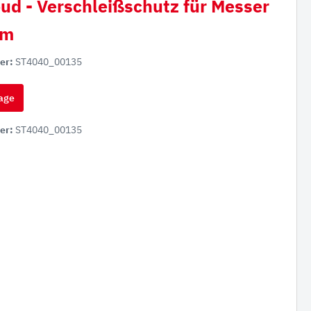
oud - Verschleißschutz für Messer
mm
er:
ST4040_00135
age
er:
ST4040_00135