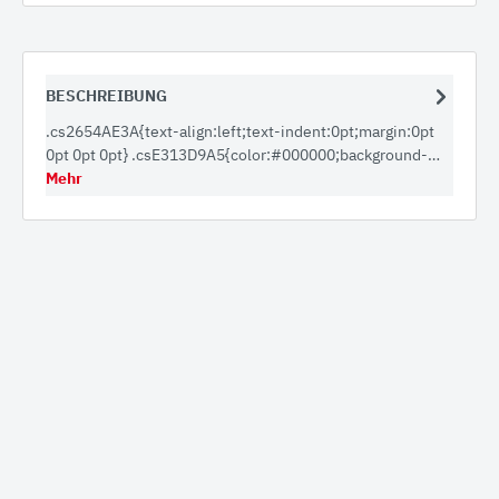
BESCHREIBUNG
.cs2654AE3A{text-align:left;text-indent:0pt;margin:0pt
0pt 0pt 0pt} .csE313D9A5{color:#000000;background-…
Mehr