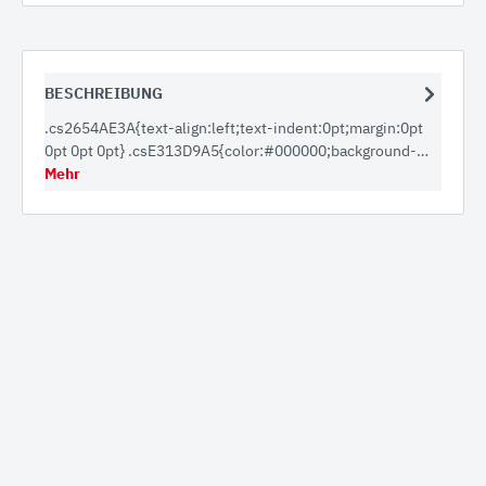
BESCHREIBUNG
.cs2654AE3A{text-align:left;text-indent:0pt;margin:0pt
0pt 0pt 0pt} .csE313D9A5{color:#000000;background-…
Mehr