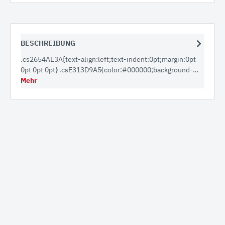
BESCHREIBUNG
.cs2654AE3A{text-align:left;text-indent:0pt;margin:0pt
0pt 0pt 0pt} .csE313D9A5{color:#000000;background-…
Mehr