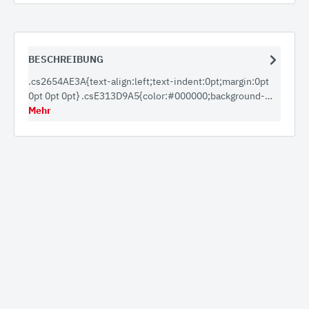
BESCHREIBUNG
.cs2654AE3A{text-align:left;text-indent:0pt;margin:0pt
0pt 0pt 0pt} .csE313D9A5{color:#000000;background-…
Mehr