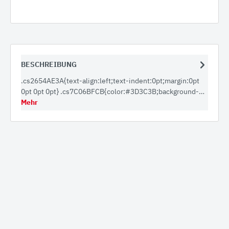
BESCHREIBUNG
.cs2654AE3A{text-align:left;text-indent:0pt;margin:0pt
0pt 0pt 0pt} .cs7C06BFCB{color:#3D3C3B;background-…
Mehr