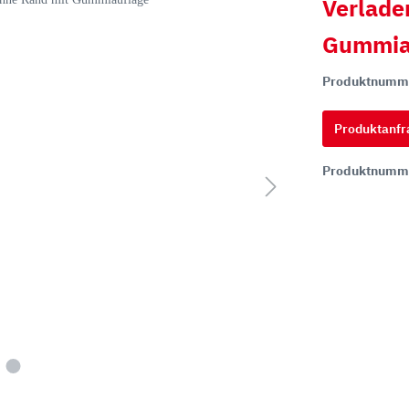
Verlade
Gummia
hi
Produktnumm
ai
tsu
Produktanfr
ON
Produktnumm
chi
ff
t
co
ta
rampen
Zähne und Halter
aderampen
ITR Unik Zahnsystem