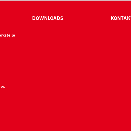
DOWNLOADS
KONTAK
rksteile
er,