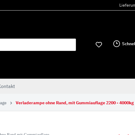
Lieferu
Schnel
Kontakt
lage
Verladerampe ohne Rand, mit Gummiauflage 2200 - 4000kg
tten und Laufwerksteile
Stellen
Abverkauf
Standorte
RPILLAR