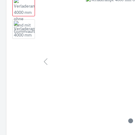
JCB
Hitac
Hyund
Koma
NEUS
Takeu
Volvo
Schae
Bobca
Kobel
Kubo
Staubbineanlagen
Verlade
Verl