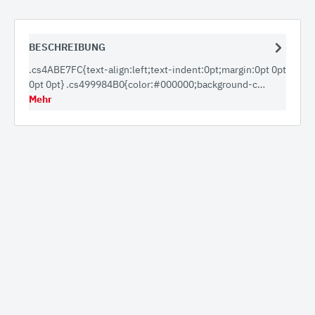
BESCHREIBUNG
.cs4ABE7FC{text-align:left;text-indent:0pt;margin:0pt 0pt
0pt 0pt} .cs499984B0{color:#000000;background-c…
Mehr