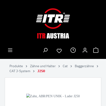
Produkte
Zähne und Halter
Cat
Baggerzähne
CAT J-System
J250