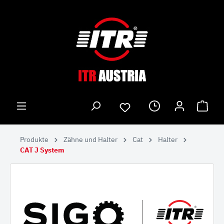
Produkte
Zähne und Halter
Cat
Halter
CAT J System