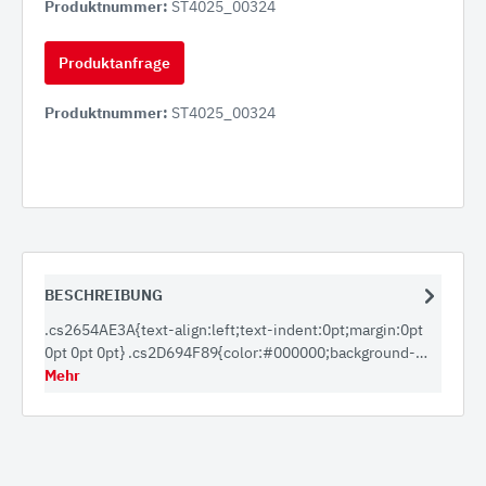
Produktnummer:
ST4025_00324
Produktanfrage
Produktnummer:
ST4025_00324
BESCHREIBUNG
.cs2654AE3A{text-align:left;text-indent:0pt;margin:0pt
0pt 0pt 0pt} .cs2D694F89{color:#000000;background-…
Mehr