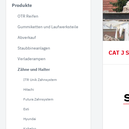
Produkte
JCB
OTR Reifen
Hitac
Gummiketten und Laufwerksteile
Hyund
Koma
Abverkauf
NEUS
Staubbineanlagen
CAT J 
Takeu
Verladerampen
Volvo
Zähne und Halter
Schae
ITR Unik Zahnsystem
Bobca
Hitachi
Kobel
Futura Zahnsystem
Kubo
Esti
Staubbineanlagen
Verlade
Hyundai
Verl
Kobelco