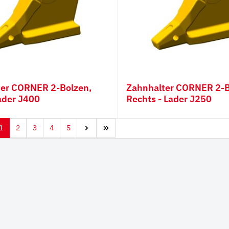
Bolzen,
Zahnhalter CORNER 2-Bolzen,
Lader J400
Rechts - Lader J250
1
2
3
4
5