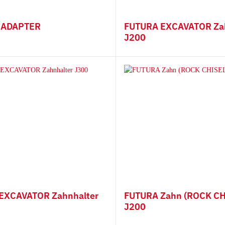
derampen mit
Hitachi
 ADAPTER
FUTURA EXCAVATOR Za
iauflage
Futura Zahnsystem
J200
Esti
Hyundai
Kobelco
Fiat Hitachi
Komatsu
Bofors
Cat
Ausschlagwerkzeug
Esco
H&L
EXCAVATOR Zahnhalter
FUTURA Zahn (ROCK CH
J200
Hensley
JCB