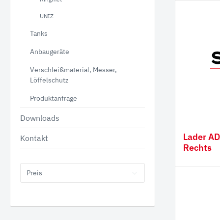
UNIZ
Tanks
Anbaugeräte
Tanks
Anbauge
Verschleißmaterial, Messer,
Benzintanks
Hydr
Löffelschutz
Dieseltanks Stahl
Greif
Produktanfrage
Kombitanks
Reißz
Downloads
AdBlue Tanks
Mulch
Lader A
Kontakt
Dieseltanks Kunststoff
Beton
Rechts
Holzgr
Sieblö
Preis
Produktanfrage