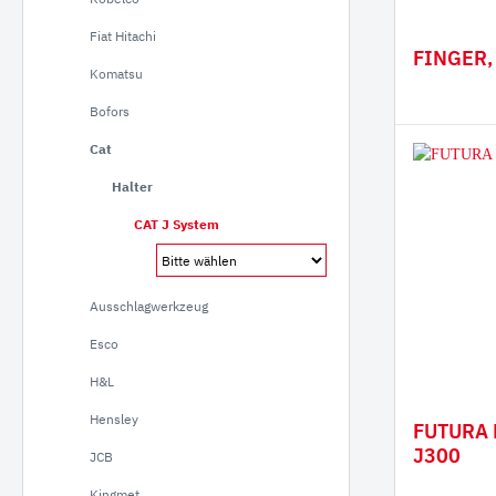
Verla
Fiat Hitachi
FINGER,
Gumm
Komatsu
Bofors
Cat
Halter
CAT J System
Ausschlagwerkzeug
Esco
H&L
Hensley
FUTURA 
J300
JCB
Kingmet