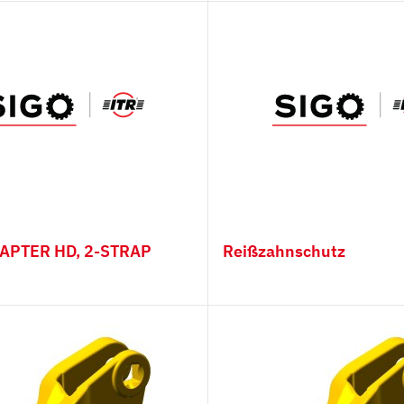
Kingmet
UNIZ
räte
Verschleißmaterial, Mes
Löffelschutz
aulikhammer
Lippenschutz
er
Verschleißstreifen
ähne
Messerstahl
er
Löffelschutz
DAPTER HD, 2-STRAP
Reißzahnschutz
mischer
Chocky Bars
eifer
ffel