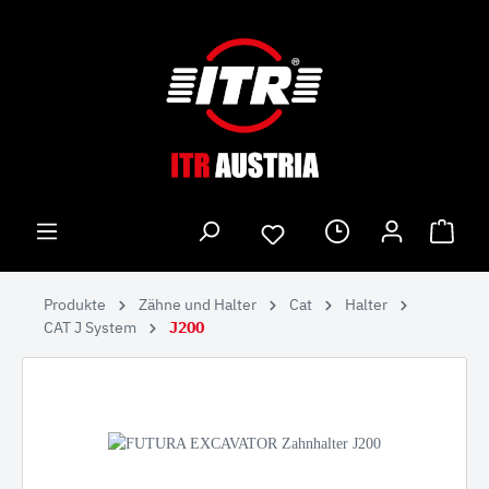
Produkte
Zähne und Halter
Cat
Halter
CAT J System
J200