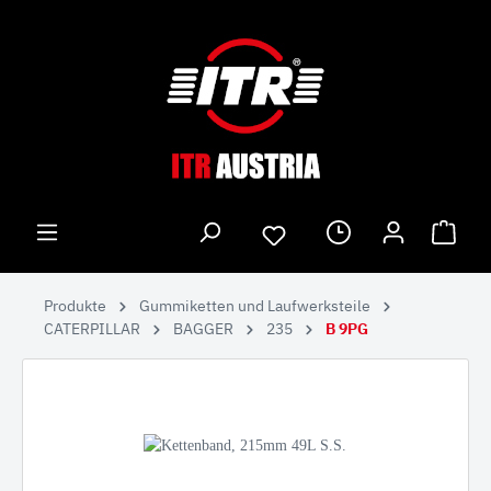
Produkte
Gummiketten und Laufwerksteile
CATERPILLAR
BAGGER
235
B 9PG