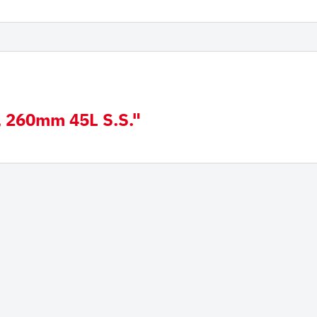
derampen mit
Hitachi
iauflage
Futura Zahnsystem
Esti
Hyundai
Kobelco
, 260mm 45L S.S."
Fiat Hitachi
Komatsu
Bofors
Cat
Ausschlagwerkzeug
Esco
H&L
Hensley
JCB