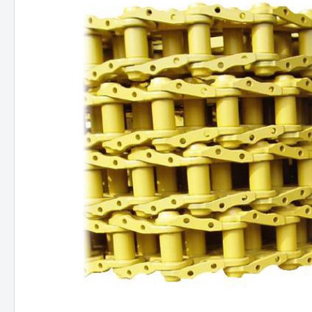
JCB
Hitac
Hyund
Koma
NEUS
Takeu
Volvo
Schae
Bobca
Kobel
Kubo
Staubbineanlagen
Verlade
Verl