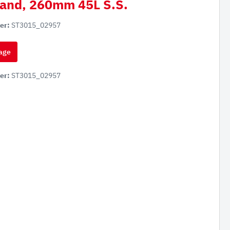
and, 260mm 45L S.S.
er:
ST3015_02957
age
er:
ST3015_02957