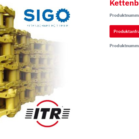
Kettenb
Produktnumm
hi
ai
Produktanfr
tsu
Produktnumm
ON
chi
ff
t
co
ta
rampen
Zähne und Halter
aderampen
ITR Unik Zahnsystem