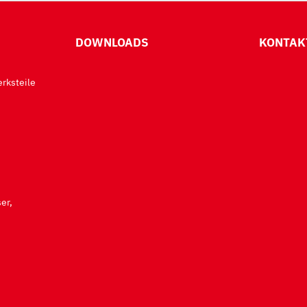
DOWNLOADS
KONTAK
rksteile
er,