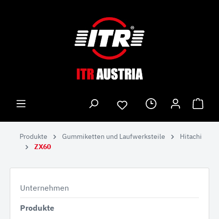
Produkte
Gummiketten und Laufwerksteile
Hitachi
ZX60
Unternehmen
Produkte