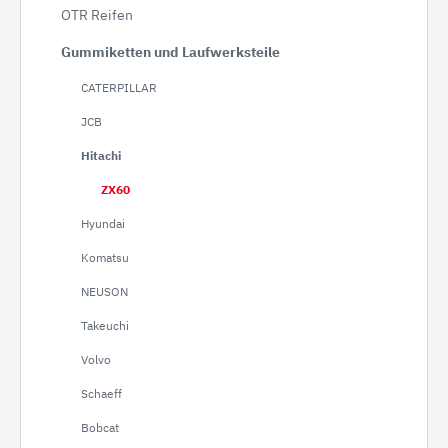
OTR Reifen
Gummiketten und Laufwerksteile
CATERPILLAR
JCB
Hitachi
ZX60
Hyundai
Komatsu
NEUSON
Takeuchi
Volvo
Schaeff
Bobcat