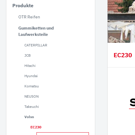
Produkte
JCB
OTR Reifen
Hitac
Gummiketten und
Hyund
Laufwerksteile
Koma
CATERPILLAR
NEUS
EC230
JCB
Takeu
Hitachi
Volvo
Hyundai
Schae
Bobca
Komatsu
Kobel
NEUSON
Kubo
Takeuchi
Volvo
Staubbineanlagen
Verlade
EC230
Verl