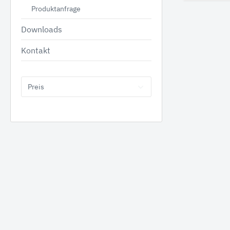
Produktanfrage
Downloads
Kontakt
Tanks
Anbauge
Benzintanks
Hydr
Preis
Dieseltanks Stahl
Greif
Kombitanks
Reißz
AdBlue Tanks
Mulch
Dieseltanks Kunststoff
Beton
Holzgr
Sieblö
Produktanfrage