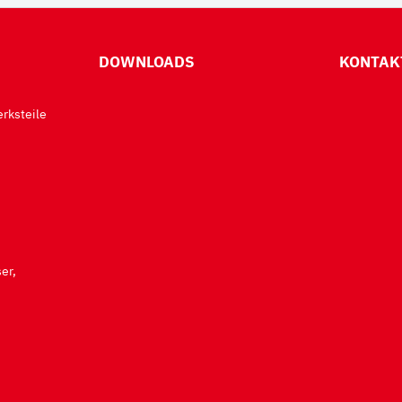
DOWNLOADS
KONTAK
rksteile
er,