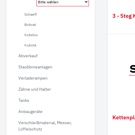
Verla
Schaeff
3 - Steg 
Gumm
Bobcat
Kobelco
Kubota
Abverkauf
Staubbineanlagen
Verladerampen
Zähne und Halter
Tanks
Anbaugeräte
Kettenpl
Verschleißmaterial, Messer,
Löffelschutz