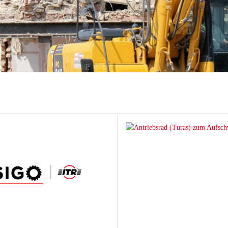
hi
ai
tsu
ON
chi
ff
t
co
ta
rampen
Zähne und Halter
aderampen
ITR Unik Zahnsystem