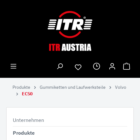
Produkte
Gummiketten und Laufwerksteile
Volvo
EC50
Unternehmen
Produkte