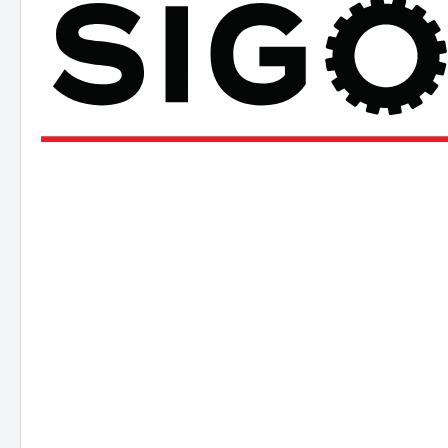
JCB
Hitac
Hyund
Koma
NEUS
Takeu
Volvo
Schae
Bobca
Kobel
Kubo
Staubbineanlagen
Verlade
Verl