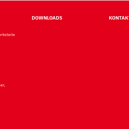
DOWNLOADS
KONTAK
rksteile
er,