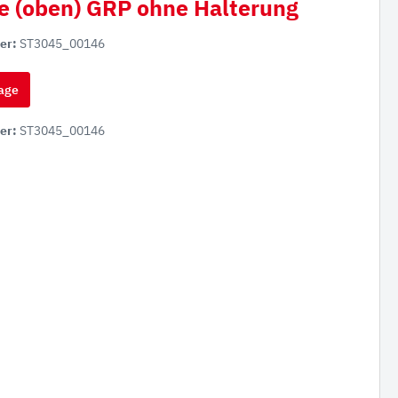
le (oben) GRP ohne Halterung
er:
ST3045_00146
age
er:
ST3045_00146