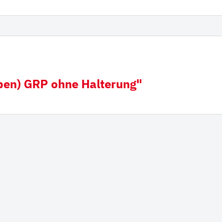
derampen mit
Hitachi
iauflage
Futura Zahnsystem
Esti
Hyundai
Kobelco
ben) GRP ohne Halterung"
Fiat Hitachi
Komatsu
Bofors
Cat
Ausschlagwerkzeug
Esco
H&L
Hensley
JCB