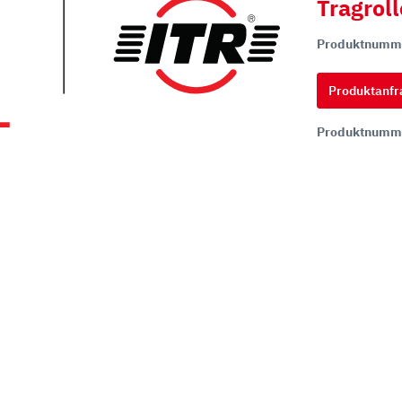
Tragrol
Produktnumm
hi
ai
Produktanfr
tsu
Produktnumm
ON
chi
ff
t
co
ta
rampen
Zähne und Halter
aderampen
ITR Unik Zahnsystem