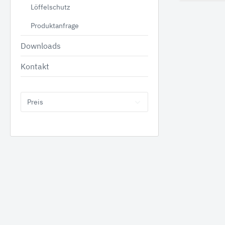
Löffelschutz
Produktanfrage
Downloads
Tanks
Anbauge
Kontakt
Benzintanks
Hydr
Dieseltanks Stahl
Greif
Preis
Kombitanks
Reißz
AdBlue Tanks
Mulch
Dieseltanks Kunststoff
Beton
Holzgr
Sieblö
Produktanfrage