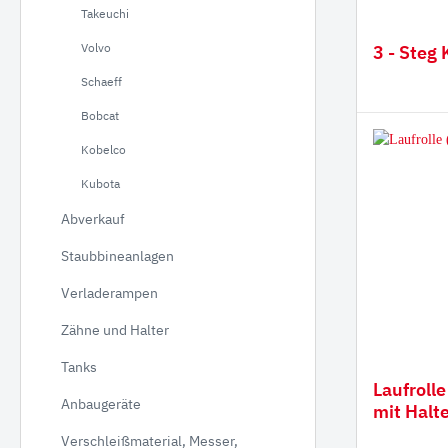
Takeuchi
Verla
Volvo
3 - Steg 
Gumm
Schaeff
Bobcat
Kobelco
Kubota
Abverkauf
Staubbineanlagen
Verladerampen
Zähne und Halter
Tanks
Laufrolle
Anbaugeräte
mit Halt
Verschleißmaterial, Messer,