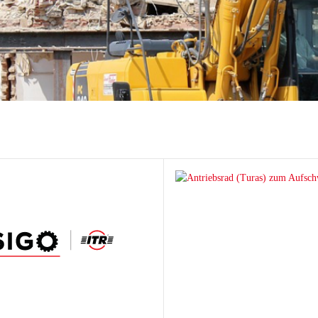
hi
ai
tsu
ON
chi
ff
t
co
ta
rampen
Zähne und Halter
aderampen
ITR Unik Zahnsystem