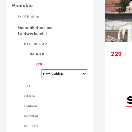
Produkte
JCB
OTR Reifen
Hitac
Gummiketten und
Hyund
Laufwerksteile
Koma
CATERPILLAR
NEUS
229
BAGGER
Takeu
229
Volvo
Schae
Bobca
JCB
Kobel
Hitachi
Kubo
Hyundai
Komatsu
Staubbineanlagen
Verlade
NEUSON
Verl