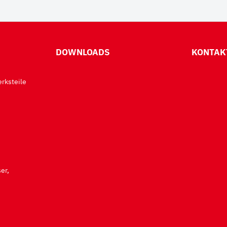
DOWNLOADS
KONTAK
rksteile
er,