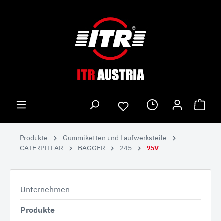
Produkte
Gummiketten und Laufwerksteile
CATERPILLAR
BAGGER
245
95V
Unternehmen
Produkte