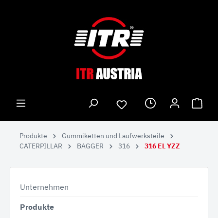
Produkte
Gummiketten und Laufwerksteile
CATERPILLAR
BAGGER
316
316 EL YZZ
Unternehmen
Produkte