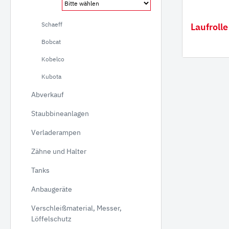
Verla
Schaeff
Laufroll
Gumm
Bobcat
Kobelco
Kubota
Abverkauf
Staubbineanlagen
Verladerampen
Zähne und Halter
Tanks
Anbaugeräte
Verschleißmaterial, Messer,
Löffelschutz