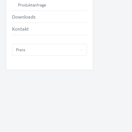
Produktanfrage
Downloads
Kontakt
Tanks
Anbauge
Benzintanks
Hydr
Preis
Dieseltanks Stahl
Greif
Kombitanks
Reißz
AdBlue Tanks
Mulch
Dieseltanks Kunststoff
Beton
Holzgr
Sieblö
Produktanfrage