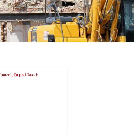
hi
ai
tsu
ON
chi
ff
t
co
ta
rampen
Zähne und Halter
aderampen
ITR Unik Zahnsystem