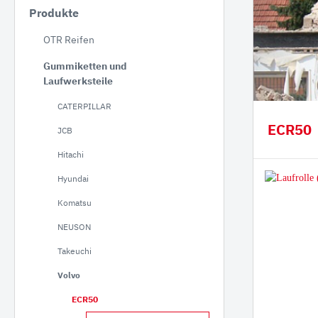
Produkte
JCB
OTR Reifen
Hitac
Gummiketten und
Hyund
Laufwerksteile
Koma
CATERPILLAR
NEUS
ECR50
JCB
Takeu
Hitachi
Volvo
Hyundai
Schae
Bobca
Komatsu
Kobel
NEUSON
Kubo
Takeuchi
Volvo
Staubbineanlagen
Verlade
ECR50
Verl