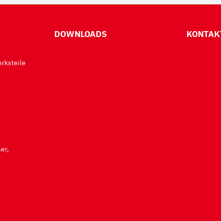
DOWNLOADS
KONTAK
rksteile
er,