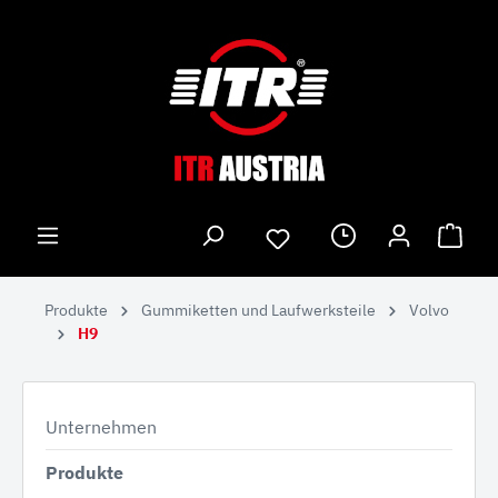
Produkte
Gummiketten und Laufwerksteile
Volvo
H9
Unternehmen
Produkte