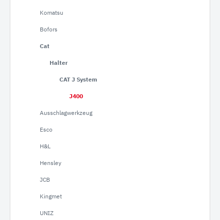
Komatsu
Bofors
Cat
Halter
CAT J System
J400
Ausschlagwerkzeug
Esco
H&L
Hensley
JCB
Kingmet
UNIZ