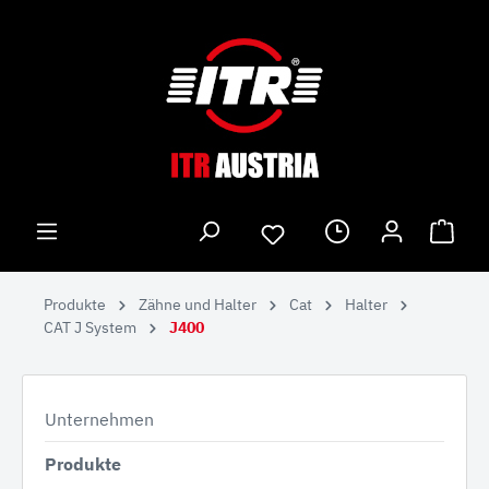
Produkte
Zähne und Halter
Cat
Halter
CAT J System
J400
Unternehmen
Produkte