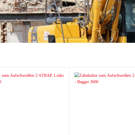
hi
ai
tsu
ON
chi
ff
t
co
ta
rampen
Zähne und Halter
aderampen
ITR Unik Zahnsystem