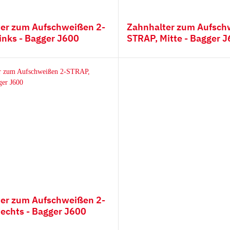
derampen mit
Hitachi
er zum Aufschweißen 2-
Zahnhalter zum Aufsch
iauflage
Futura Zahnsystem
inks - Bagger J600
STRAP, M
Esti
Hyundai
Kobelco
Fiat Hitachi
Komatsu
Bofors
Cat
Ausschlagwerkzeug
Esco
H&L
er zum Aufschweißen 2-
echts - Bagger J600
Hensley
JCB