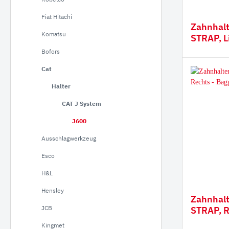
Verla
Fiat Hitachi
Zahnhalt
Gumm
Komatsu
STRAP, L
Bofors
Cat
Halter
CAT J System
J600
Ausschlagwerkzeug
Esco
H&L
Hensley
Zahnhalt
JCB
STRAP, R
Kingmet