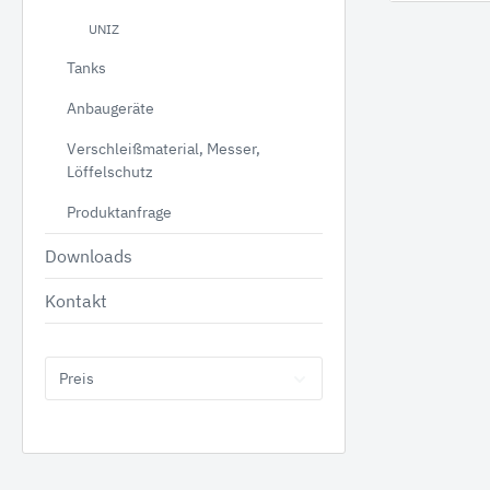
UNIZ
Tanks
Anbaugeräte
Tanks
Anbauge
Verschleißmaterial, Messer,
Benzintanks
Hydr
Löffelschutz
Dieseltanks Stahl
Greif
Produktanfrage
Kombitanks
Reißz
Downloads
AdBlue Tanks
Mulch
Kontakt
Dieseltanks Kunststoff
Beton
Holzgr
Sieblö
Preis
Produktanfrage