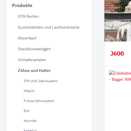
Produkte
JCB
OTR Reifen
Hitac
Gummiketten und Laufwerksteile
Hyund
Koma
Abverkauf
NEUS
Staubbineanlagen
J600
Takeu
Verladerampen
Volvo
Zähne und Halter
Schae
ITR Unik Zahnsystem
Bobca
Hitachi
Kobel
Futura Zahnsystem
Kubo
Esti
Staubbineanlagen
Verlade
Hyundai
Verl
Kobelco