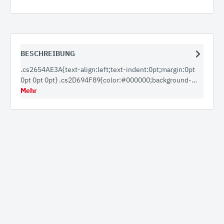
BESCHREIBUNG
.cs2654AE3A{text-align:left;text-indent:0pt;margin:0pt
0pt 0pt 0pt} .cs2D694F89{color:#000000;background-…
Mehr