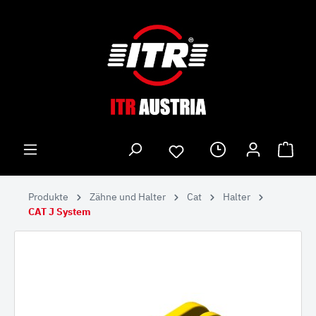
Produkte
Zähne und Halter
Cat
Halter
CAT J System