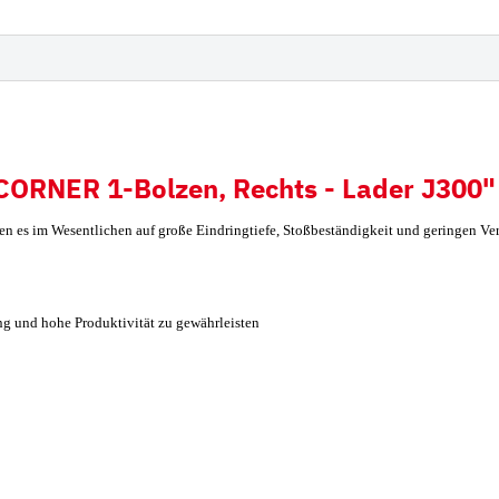
derampen mit
Hitachi
iauflage
Futura Zahnsystem
Esti
Hyundai
Kobelco
CORNER 1-Bolzen, Rechts - Lader J300"
Fiat Hitachi
n es im Wesentlichen auf große Eindringtiefe, Stoßbeständigkeit und geringen V
Komatsu
Bofors
Cat
g und hohe Produktivität zu gewährleisten
Ausschlagwerkzeug
Esco
H&L
Hensley
JCB