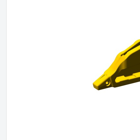
JCB
Hitac
Hyund
Koma
NEUS
Takeu
Volvo
Schae
Bobca
Kobel
Kubo
Staubbineanlagen
Verlade
Verl