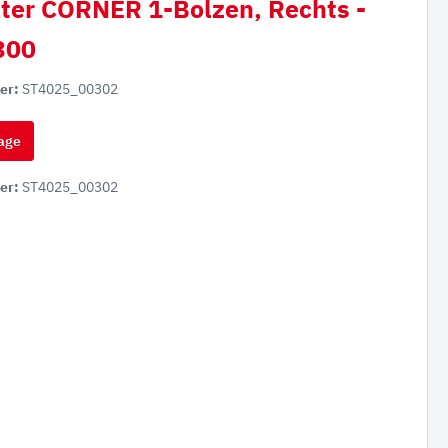
ter CORNER 1-Bolzen, Rechts -
300
er:
ST4025_00302
age
er:
ST4025_00302