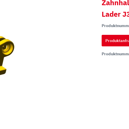
Zahnhal
Lader J
hi
Produktnumm
ai
tsu
Produktanfr
ON
Produktnumm
chi
ff
t
co
ta
rampen
Zähne und Halter
aderampen
ITR Unik Zahnsystem